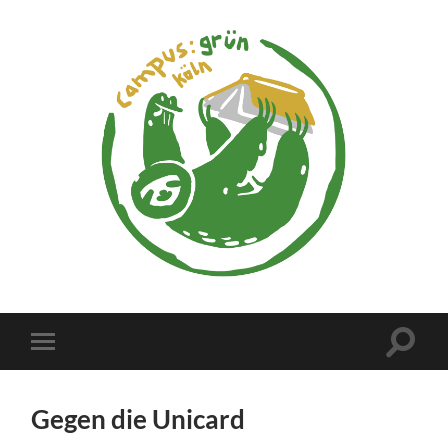
campus:grün
köln
Suchfe
Mobile-
ein-/a
Menü
ein-/ausblenden
Gegen die Unicard