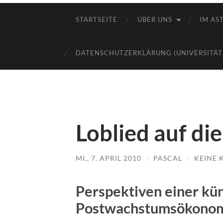
STARTSEITE
ÜBER UNS
IM AST
DATENSCHUTZERKLÄRUNG (UNIVERSITÄT
Loblied auf di
MI., 7. APRIL 2010
/
PASCAL
/
KEINE
Perspektiven einer kü
Postwachstumsökono