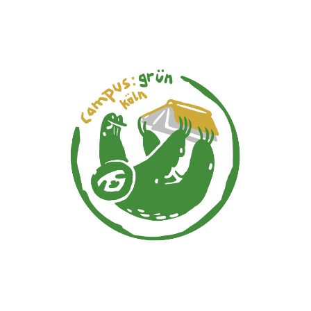
campus:grün
köln