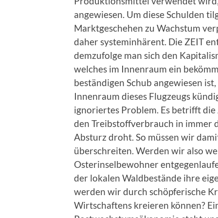
Produktionsmittel verwendet wird,
angewiesen. Um diese Schulden ti
Marktgeschehen zu Wachstum verpf
daher systeminhärent. Die ZEIT ent
demzufolge man sich den Kapitalis
welches im Innenraum ein bekömml
beständigen Schub angewiesen ist,
Innenraum dieses Flugzeugs kündigt
ignoriertes Problem. Es betrifft d
den Treibstoffverbrauch in immer d
Absturz droht. So müssen wir damit
überschreiten. Werden wir also wei
Osterinselbewohner entgegenlaufen
der lokalen Waldbestände ihre eigen
werden wir durch schöpferische Kr
Wirtschaftens kreieren können? Ein