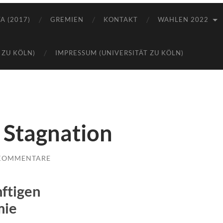
A (2017)
GREMIEN
KONTAKT
WAHLEN 2022
 ZU KÖLN)
IMPRESSUM (UNIVERSITÄT ZU KÖLN)
e Stagnation
 KOMMENTARE
nftigen
mie