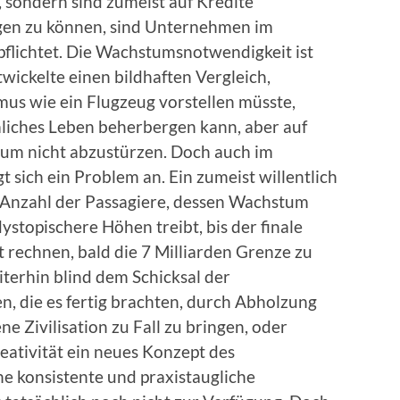
 sondern sind zumeist auf Kredite
lgen zu können, sind Unternehmen im
lichtet. Die Wachstumsnotwendigkeit ist
wickelte einen bildhaften Vergleich,
mus wie ein Flugzeug vorstellen müsste,
iches Leben beherbergen kann, aber auf
 um nicht abzustürzen. Doch auch im
 sich ein Problem an. Ein zumeist willentlich
ie Anzahl der Passagiere, dessen Wachstum
ystopischere Höhen treibt, bis der finale
 rechnen, bald die 7 Milliarden Grenze zu
terhin blind dem Schicksal der
, die es fertig brachten, durch Abholzung
e Zivilisation zu Fall zu bringen, oder
eativität ein neues Konzept des
e konsistente und praxistaugliche