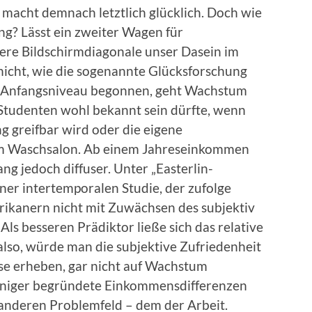
 macht demnach letztlich glücklich. Doch wie
ng? Lässt ein zweiter Wagen für
re Bildschirmdiagonale unser Dasein im
nicht, wie die sogenannte Glücksforschung
n Anfangsniveau begonnen, geht Wachstum
 Studenten wohl bekannt sein dürfte, wenn
greifbar wird oder die eigene
m Waschsalon. Ab einem Jahreseinkommen
 jedoch diffuser. Unter „Easterlin-
iner intertemporalen Studie, der zufolge
kanern nicht mit Zuwächsen des subjektiv
s besseren Prädiktor ließe sich das relative
lso, würde man die subjektive Zufriedenheit
se erheben, gar nicht auf Wachstum
eniger begründete Einkommensdifferenzen
 anderen Problemfeld – dem der Arbeit.