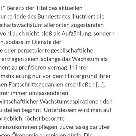
 Bereits der Titel des aktuellen
turperiode des Bundestages illustriert die
schaftswachstum allerorten zugestanden
, wohl auch nicht bloß als Aufzählung, sondern
en, sodass im Dienste der
oder perpetuierte gesellschaftliche
 ertragen seien, solange das Wachstum als
ment zu profitieren vermag. In ihrer
umsfixierung nur vor dem Hintergrund ihrer
en Fortschrittsgedanken erschließen […].
einer immer umfassenderen
wirtschaftlicher Wachstumsaspirationen den
u stellen beginnt. Unterdessen wird man auf
orgeblich höchst besorgte
menzukommen pflegen, zuverlässig darüber
gegen Ökonomie ausspielen dürfe. Die