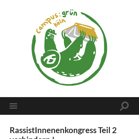
campus:grün
köln
Suchfe
Mobile-
ein-/a
Menü
ein-/ausblenden
RassistInnenenkongress Teil 2