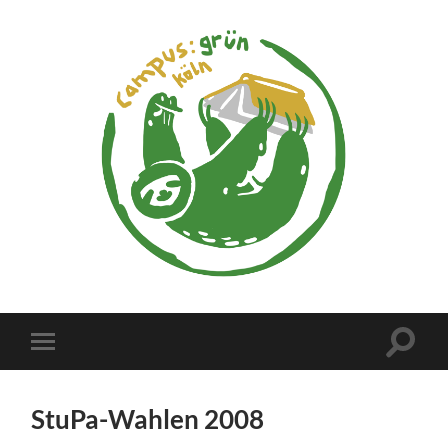
campus:grün
köln
Suchfe
Mobile-
ein-/a
Menü
ein-/ausblenden
StuPa-Wahlen 2008