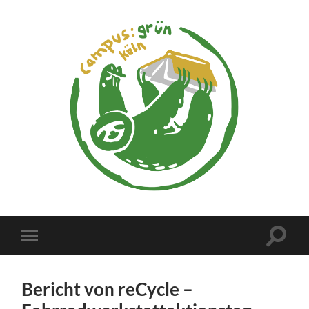
campus:grün
köln
Suchfe
Mobile-
ein-/a
Menü
ein-/ausblenden
Bericht von reCycle –