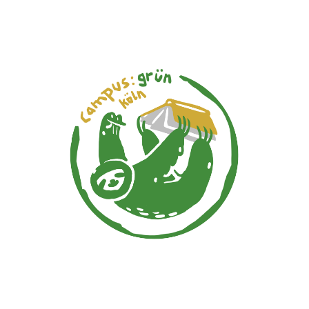
campus:grün
köln