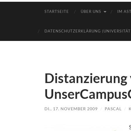
STARTSEITE
ÜBER UNS
IM AST
DATENSCHUTZERKLÄRUNG (UNIVERSITÄT
Distanzierung
UnserCampus
DI., 17. NOVEMBER 2009
/
PASCAL
/