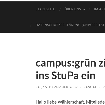
STARTSEITE
ÜBER UNS
IM AST
DATENSCHUTZERKLÄRUNG (UNIVERSITÄT
campus:grün zi
ins StuPa ein
SA., 15. DEZEMBER 2007
/
PASCAL
/
K
Hallo liebe Wählerschaft, Mitglie