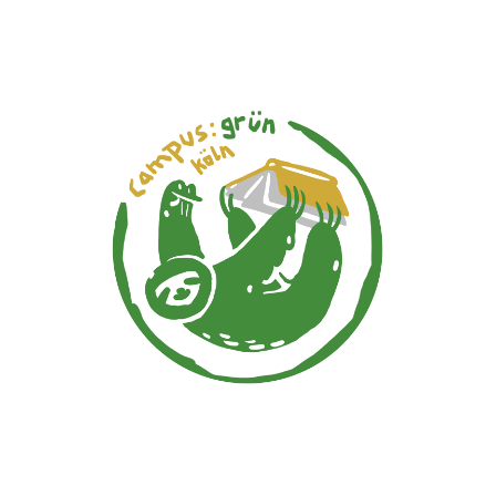
campus:grün
köln