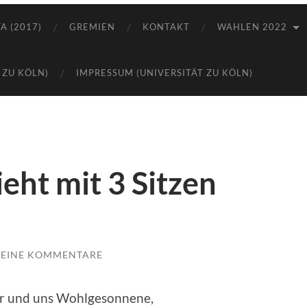
A (2017)
GREMIEN
KONTAKT
WAHLEN 2022
 ZU KÖLN)
IMPRESSUM (UNIVERSITÄT ZU KÖLN)
eht mit 3 Sitzen
EINE KOMMENTARE
der und uns Wohlgesonnene,