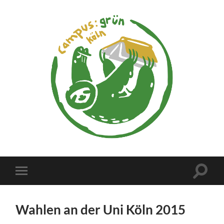
campus:grün
köln
Suchfe
Mobile-
ein-/a
Menü
ein-/ausblenden
Wahlen an der Uni Köln 2015